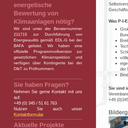
energetische
Selbstvers
Geschäfts
Bewertung von
Klimaanlagen nötig?
Was P-I-E
Wir sind unter der Beraternummer
Groß
211715 zur Durchführung von
Bun
Energieaudits gemäß EDL-G bei der
Brei
BAFA gelistet. Wir haben eine
Tech
offizielle Programmvollversion zur
Schl
gesetzlichen Klimainspektion und
völl
verfügen über Kontingente bei der
eige
DibT zu Prüfnummern.
der
Bind
Sie haben Fragen?
Sie sind i
Nehmen Sie gerne Kontakt mit uns
Vereinbare
auf.
+49 (0)345
+49 (0) 345 / 51 61 763
Nutzen Sie auch unser
Bilderg
Kontaktformular
.
Aktuelle Projekte