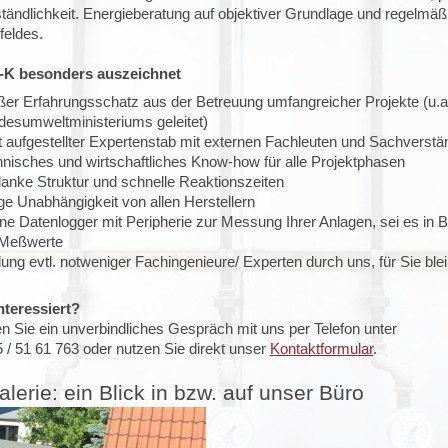
tändlichkeit. Energieberatung auf objektiver Grundlage und regelmäß
feldes.
-K besonders auszeichnet
er Erfahrungsschatz aus der Betreuung umfangreicher Projekte (u.a.
desumweltministeriums geleitet)
t aufgestellter Expertenstab mit externen Fachleuten und Sachverstä
nisches und wirtschaftliches Know-how für alle Projektphasen
anke Struktur und schnelle Reaktionszeiten
ige Unabhängigkeit von allen Herstellern
ne Datenlogger mit Peripherie zur Messung Ihrer Anlagen, sei es i
 Meßwerte
ung evtl. notweniger Fachingenieure/ Experten durch uns, für Sie ble
nteressiert?
n Sie ein unverbindliches Gespräch mit uns per Telefon unter
 / 51 61 763 oder nutzen Sie direkt unser
Kontaktformular
.
alerie: ein Blick in bzw. auf unser Büro