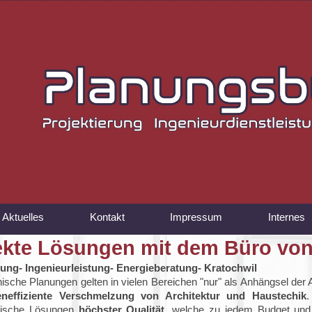
Aktuelles
Kontakt
Impressum
Internes
ekte Lösungen mit dem Büro von D
rung- Ingenieurleistung- Energieberatung- Kratochwil
sche Planungen gelten in vielen Bereichen "nur" als Anhängsel der A
eneffiziente Verschmelzung von Architektur und Haustechik
.
nische Lösungen
höchster Qualität
, welche zu jedem Budget und 