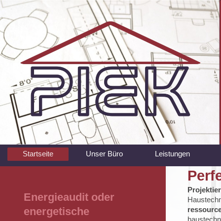
Startseite
Unser Büro
Leistungen
Perf
Projektie
Energieaudit oder
Haustechni
energetische
ressourc
haustech