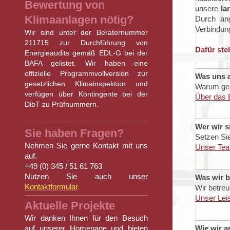
Bewertung von
unsere
la
Klimaanlagen nötig?
Durch ang
Verbindun
Wir sind unter der Beraternummer
211715 zur Durchführung von
Dafür ste
Energieaudits gemäß EDL-G bei der
BAFA gelistet. Wir haben eine
offizielle Programmvollversion zur
Was uns 
gesetzlichen Klimainspektion und
Warum gera
verfügen über Kontingente bei der
Über das 
DibT zu Prüfnummern.
Wer wir s
Sie haben Fragen?
Setzen Si
Nehmen Sie gerne Kontakt mit uns
Unser Te
auf.
+49 (0) 345 / 51 61 763
Nutzen Sie auch unser
Was wir b
Kontaktformular
.
Wir betreu
Unser Lei
Aktuelle Projekte
Wir danken Ihnen für den Besuch
auf unserer Homepage und bieten
Wie wir a