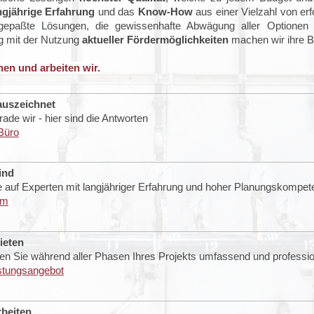
ngjährige Erfahrung
und das
Know-How
aus einer Vielzahl von erf
epaßte Lösungen, die gewissenhafte Abwägung aller Optionen un
g mit der Nutzung
aktueller Fördermöglichkeiten
machen wir ihre B
hen und arbeiten wir.
auszeichnet
de wir - hier sind die Antworten
Büro
ind
e auf Experten mit langjähriger Erfahrung und hoher Planungskompet
am
ieten
en Sie während aller Phasen Ihres Projekts umfassend und professio
stungsangebot
rbeiten